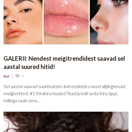
GALERII: Nendest meigitrendidest saavad sel
aastal suured hitid!
|
0
ILU
Sel aastal saavad suurimateks ilutrendideks need alljärgnevad
meigivõtted: #1 Kirakira huuled Tead ju küll seda Kira äppi,
millega saab oma…