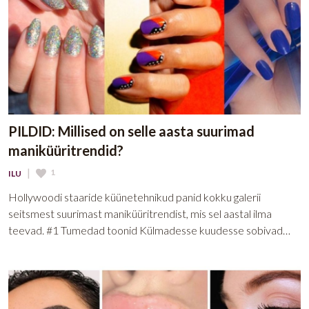
PILDID: Millised on selle aasta suurimad
maniküüritrendid?
|
1
ILU
Hollywoodi staaride küünetehnikud panid kokku galerii
seitsmest suurimast maniküüritrendist, mis sel aastal ilma
teevad. #1 Tumedad toonid Külmadesse kuudesse sobivad…