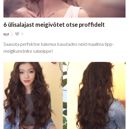
6 ülisalajast meigivõtet otse proffidelt
|
0
ILU
Saavuta perfektne tulemus kasutades neid maailma tipp-
meigikunstnike salanippe!