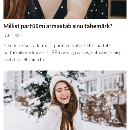
Millist parfüümi armastab sinu tähemärk?
|
0
ILU
Ei suuda otsustada, millist parfüümi valida? Ehk saad abi
parfüümihoroskoobist! JÄÄR on väga valvas, entusiastlik ning
teab täpselt, mida ta…