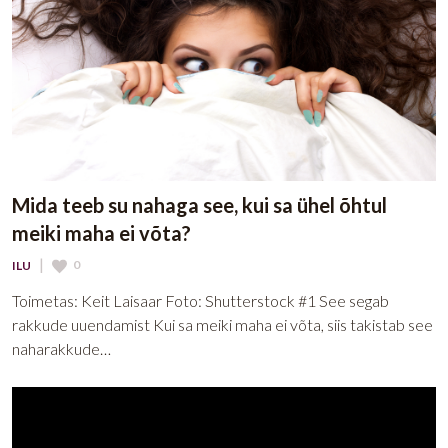
Mida teeb su nahaga see, kui sa ühel õhtul
meiki maha ei võta?
|
0
ILU
Toimetas: Keit Laisaar Foto: Shutterstock #1 See segab
rakkude uuendamist Kui sa meiki maha ei võta, siis takistab see
naharakkude…