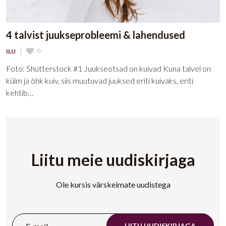
4 talvist juukseprobleemi & lahendused
|
0
ILU
Foto: Shutterstock #1 Juukseotsad on kuivad Kuna talvel on
külm ja õhk kuiv, siis muutuvad juuksed eriti kuivaks, eriti
kehtib…
Liitu meie uudiskirjaga
Ole kursis värskeimate uudistega
LIITU UUDISKIRJAGA