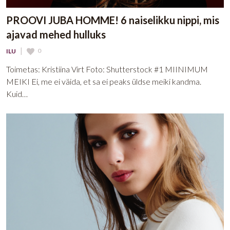
PROOVI JUBA HOMME! 6 naiselikku nippi, mis
ajavad mehed hulluks
|
0
ILU
Toimetas: Kristiina Virt Foto: Shutterstock #1 MIINIMUM
MEIKI Ei, me ei väida, et sa ei peaks üldse meiki kandma.
Kuid…