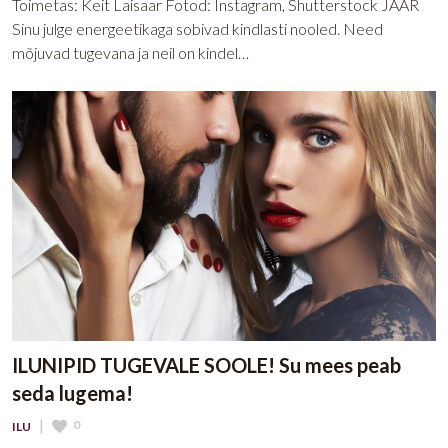
Toimetas: Keit Laisaar Fotod: Instagram, Shutterstock JÄÄR
Sinu julge energeetikaga sobivad kindlasti nooled. Need
mõjuvad tugevana ja neil on kindel…
ILUNIPID TUGEVALE SOOLE! Su mees peab
seda lugema!
|
0
ILU