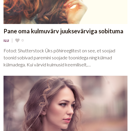
Pane oma kulmuvärv juuksevärviga sobituma
|
0
ILU
Fotod: Shutterstock Üks põhireeglitest on see, et soojad
toonid sobivad paremini soojade toonidega ning külmad
külmadega. Kui värvid kulmusid keemiliselt,…