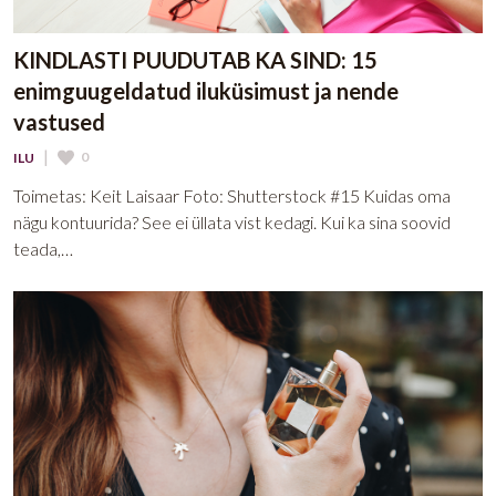
KINDLASTI PUUDUTAB KA SIND: 15
enimguugeldatud iluküsimust ja nende
vastused
|
0
ILU
Toimetas: Keit Laisaar Foto: Shutterstock #15 Kuidas oma
nägu kontuurida? See ei üllata vist kedagi. Kui ka sina soovid
teada,…