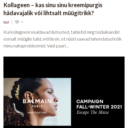
Kollageen – kas sinu sinu kreemipurgis
hädavajalik või lihtsalt müügitrikk?
|
0
ILU
Kui kollageeni sisaldavad ilutooted, tabletid ning toidulisandid
esmalt müügile tulid, mõtlesin, et nüüd saavad lahendatud kõik
minu nahaprobleemid. Vaid paari…