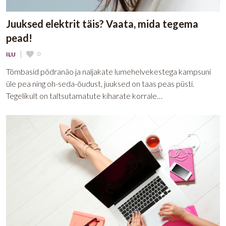
Juuksed elektrit täis? Vaata, mida tegema
pead!
|
0
ILU
Tõmbasid põdranäo ja naljakate lumehelvekestega kampsuni
üle pea ning oh-seda-õudust, juuksed on taas peas püsti.
Tegelikult on taltsutamatute kiharate korrale…