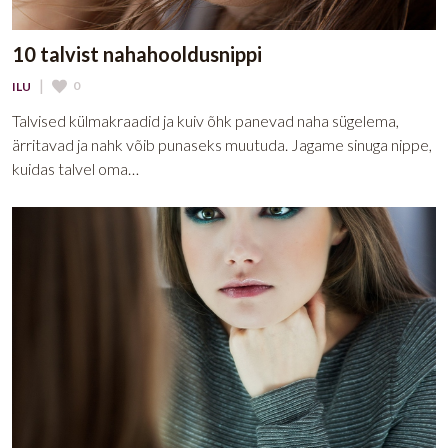
10 talvist nahahooldusnippi
|
0
ILU
Talvised külmakraadid ja kuiv õhk panevad naha sügelema,
ärritavad ja nahk võib punaseks muutuda. Jagame sinuga nippe,
kuidas talvel oma…