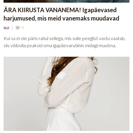
ÄRA KIIRUSTA VANANEMA! Igapäevased
harjumused, mis meid vanemaks muudavad
|
0
ILU
Kui sa ei ole päris rahul sellega, mis sulle peeglist vastu vaatab,
siis võibolla peaksid oma igapäevarutiinis midagi muutma.