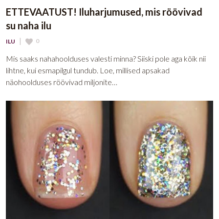
ETTEVAATUST! Iluharjumused, mis röövivad
su naha ilu
|
0
ILU
Mis saaks nahahoolduses valesti minna? Siiski pole aga kõik nii
lihtne, kui esmapilgul tundub. Loe, millised apsakad
näohoolduses röövivad miljonite…