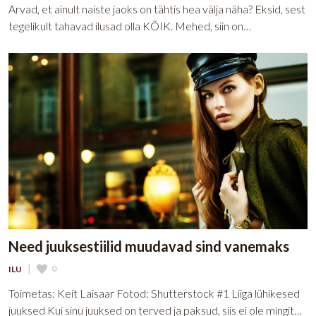
Arvad, et ainult naiste jaoks on tähtis hea välja näha? Eksid, sest
tegelikult tahavad ilusad olla KÕIK. Mehed, siin on…
Need juuksestiilid muudavad sind vanemaks
|
0
ILU
Toimetas: Keit Laisaar Fotod: Shutterstock #1 Liiga lühikesed
juuksed Kui sinu juuksed on terved ja paksud, siis ei ole mingit…