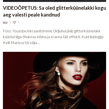
VIDEOÕPETUS: Sa oled glitterküünelakki kogu
aeg valesti peale kandnud
|
1
ILU
Foto: Youtube/ekraanitõmmis Üldjuhul jääb glitterküünelakk
küüntel liiga õhukese kihina ja ei anna täit effekti. Kuid ilublogija
Kelli Marissa tõi välja…