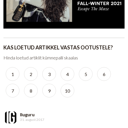
KAS LOETUD ARTIKKEL VASTAS OOTUSTELE?
Hinda loetud artiklit kümnepalli skaalas
1
2
3
4
5
6
7
8
9
10
Iluguru
31. august 2017