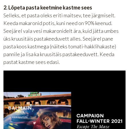
2. Lõpeta pasta keetmine kastme sees
Selleks, et pasta oleks eriti maitsev, tee järgmiselt.
Keeda makaronid potis, kuni need on 90% keenud.
Seejärel vala vesi makaronidelt ära, kuid jätta umbes
üks kruusitäis pastakeeduvett alles. Seejärel pane
pasta koos kastmega (näiteks tomati-hakklihakaste)
pannile ja lisa ka kruusitäis pastakeeduvett. Keeda
pastat kastme sees edasi.