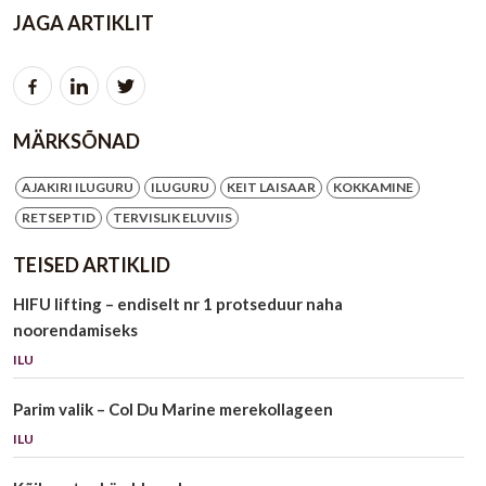
JAGA ARTIKLIT
MÄRKSÕNAD
AJAKIRI ILUGURU
ILUGURU
KEIT LAISAAR
KOKKAMINE
RETSEPTID
TERVISLIK ELUVIIS
TEISED ARTIKLID
HIFU lifting – endiselt nr 1 protseduur naha
noorendamiseks
ILU
Parim valik – Col Du Marine merekollageen
ILU