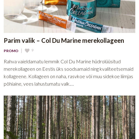
Parim valik – Col Du Marine merekollageen
|
9
PROMO
Rahva vaieldamatu lemmik Col Du Marine hüdrolüüsitud
merekollageen on Eestis üks soodsamaid ning kvaliteetsemaid
kollageene. Kollageen on naha, rasvkoe või muu sidekoe liimjas
põhiaine, vees lahustumatu valk.…