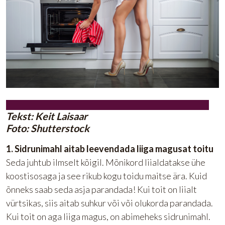
Tekst: Keit Laisaar
Foto: Shutterstock
1. Sidrunimahl aitab leevendada liiga magusat toitu
Seda juhtub ilmselt kõigil. Mõnikord liialdatakse ühe
koostisosaga ja see rikub kogu toidu maitse ära. Kuid
õnneks saab seda asja parandada! Kui toit on liialt
vürtsikas, siis aitab suhkur või või olukorda parandada.
Kui toit on aga liiga magus, on abimeheks sidrunimahl.