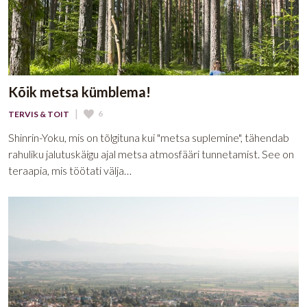
Kõik metsa kümblema!
|
6
TERVIS & TOIT
Shinrin-Yoku, mis on tõlgituna kui "metsa suplemine", tähendab
rahuliku jalutuskäigu ajal metsa atmosfääri tunnetamist. See on
teraapia, mis töötati välja…