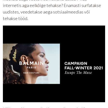
internetis aga eelkõige tehakse? Enamasti surfatakse
uudistes, veedetakse aega sotsiaalmeedias või
tehakse tööd.