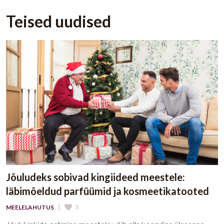
Teised uudised
Jõuludeks sobivad kingiideed meestele:
läbimõeldud parfüümid ja kosmeetikatooted
|
3
MEELELAHUTUS