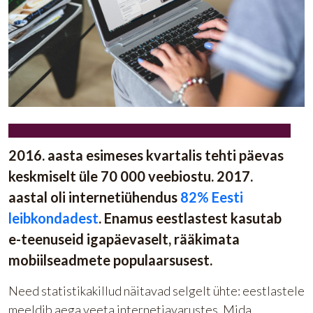
2016. aasta esimeses kvartalis tehti päevas
keskmiselt üle 70 000 veebiostu. 2017.
aastal oli internetiühendus
82% Eesti
leibkondadest
. Enamus eestlastest kasutab
e-teenuseid igapäevaselt, rääkimata
mobiilseadmete populaarsusest.
Need statistikakillud näitavad selgelt ühte: eestlastele
meeldib aega veeta internetiavarustes. Mida