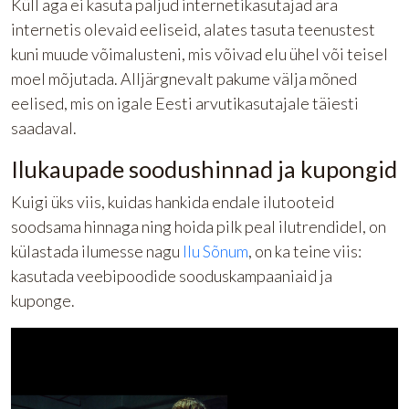
Küll aga ei kasuta paljud internetikasutajad ära
internetis olevaid eeliseid, alates tasuta teenustest
kuni muude võimalusteni, mis võivad elu ühel või teisel
moel mõjutada. Alljärgnevalt pakume välja mõned
eelised, mis on igale Eesti arvutikasutajale täiesti
saadaval.
Ilukaupade soodushinnad ja kupongid
Kuigi üks viis, kuidas hankida endale ilutooteid
soodsama hinnaga ning hoida pilk peal ilutrendidel, on
külastada ilumesse nagu
Ilu Sõnum
, on ka teine viis:
kasutada veebipoodide sooduskampaaniaid ja
kuponge.