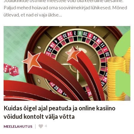
Jõulukinkide ostmine meestele võib olla keeruline ülesanne.
Paljud mehed hoiavad oma soovinimekirjad lühikesed. Mõned
ütlevad, et nad ei vaja üldse…
Kuidas õigel ajal peatuda ja online kasiino
võidud kontolt välja võtta
|
4
MEELELAHUTUS