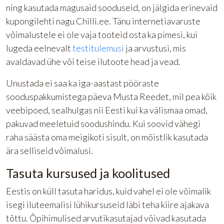
ning kasutada magusaid sooduseid, on jälgida erinevaid
kupongilehti nagu Chilli.ee. Tänu internetiavaruste
võimalustele ei ole vaja tooteid osta ka pimesi, kui
lugeda eelnevalt
testitulemusi
ja arvustusi, mis
avaldavad ühe või teise ilutoote head ja vead.
Unustada ei saa ka iga-aastast pööraste
sooduspakkumistega päeva Musta Reedet, mil pea kõik
veebipoed, sealhulgas nii Eesti kui ka välismaa omad,
pakuvad meeletuid soodushindu. Kui soovid vähegi
raha säästa oma meigikoti sisult, on mõistlik kasutada
ära selliseid võimalusi.
Tasuta kursused ja koolitused
Eestis on küll tasuta haridus, kuid vahel ei ole võimalik
isegi iluteemalisi lühikursuseid läbi teha kiire ajakava
tõttu. Õpihimulised arvutikasutajad võivad kasutada