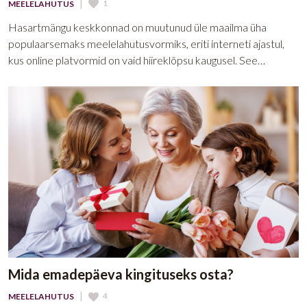
|
1
MEELELAHUTUS
Hasartmängu keskkonnad on muutunud üle maailma üha
populaarsemaks meelelahutusvormiks, eriti interneti ajastul,
kus online platvormid on vaid hiireklõpsu kaugusel. See…
Mida emadepäeva kingituseks osta?
|
4
MEELELAHUTUS