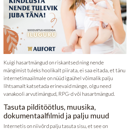
Kuigi hasartmängud on riskantsed ning nende
mängimist tuleks hoolikalt piirata, ei saa eitada, et tänu
internetimaailmale on nüüd igaühel võimalik palju
lihtsamalt katsetada erinevaid mänge, olgu need
vanakooli arvutimängud, RPG-d või hasartmängud.
Tasuta pilditöötlus, muusika,
dokumentaalfilmid ja palju muud
Internetis on niivõrd palju tasuta sisu, et see on