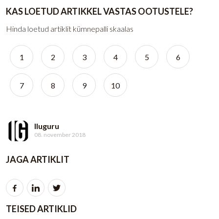
KAS LOETUD ARTIKKEL VASTAS OOTUSTELE?
Hinda loetud artiklit kümnepalli skaalas
1
2
3
4
5
6
7
8
9
10
Iluguru
08. november 2018
JAGA ARTIKLIT
TEISED ARTIKLID