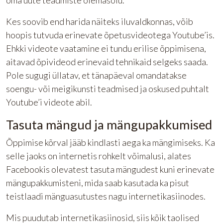
oma uute teadmiste olemasolu.
Kes soovib end harida näiteks iluvaldkonnas, võib
hoopis tutvuda erinevate õpetusvideotega Youtube’is.
Ehkki videote vaatamine ei tundu erilise õppimisena,
aitavad õpivideod erinevaid tehnikaid selgeks saada.
Pole sugugi üllatav, et tänapäeval omandatakse
soengu- või meigikunsti teadmised ja oskused puhtalt
Youtube’i videote abil.
Tasuta mängud ja mängupakkumised
Õppimise kõrval jääb kindlasti aega ka mängimiseks. Ka
selle jaoks on internetis rohkelt võimalusi, alates
Facebookis olevatest tasuta mängudest kuni erinevate
mängupakkumisteni, mida saab kasutada ka pisut
teistlaadi mänguasutustes nagu internetikasiinodes.
Mis puudutab internetikasiinosid, siis kõik taolised