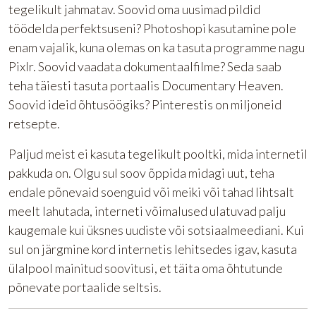
tegelikult jahmatav. Soovid oma uusimad pildid
töödelda perfektsuseni? Photoshopi kasutamine pole
enam vajalik, kuna olemas on ka tasuta programme nagu
Pixlr. Soovid vaadata dokumentaalfilme? Seda saab
teha täiesti tasuta portaalis Documentary Heaven.
Soovid ideid õhtusöögiks? Pinterestis on miljoneid
retsepte.
Paljud meist ei kasuta tegelikult pooltki, mida internetil
pakkuda on. Olgu sul soov õppida midagi uut, teha
endale põnevaid soenguid või meiki või tahad lihtsalt
meelt lahutada, interneti võimalused ulatuvad palju
kaugemale kui üksnes uudiste või sotsiaalmeediani. Kui
sul on järgmine kord internetis lehitsedes igav, kasuta
ülalpool mainitud soovitusi, et täita oma õhtutunde
põnevate portaalide seltsis.