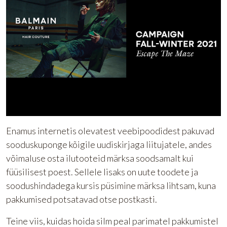
Enamus internetis olevatest veebipoodidest pakuvad
sooduskuponge kõigile uudiskirjaga liitujatele, andes
võimaluse osta ilutooteid märksa soodsamalt kui
füüsilisest poest. Sellele lisaks on uute toodete ja
soodushindadega kursis püsimine märksa lihtsam, kuna
pakkumised potsatavad otse postkasti.
Teine viis, kuidas hoida silm peal parimatel pakkumistel