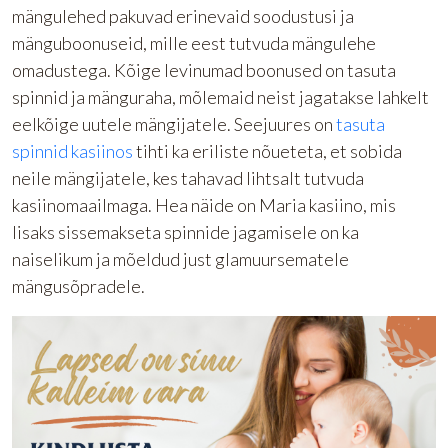
mängulehed pakuvad erinevaid soodustusi ja
mänguboonuseid, mille eest tutvuda mängulehe
omadustega. Kõige levinumad boonused on tasuta
spinnid ja mänguraha, mõlemaid neist jagatakse lahkelt
eelkõige uutele mängijatele. Seejuures on
tasuta
spinnid kasiinos
tihti ka eriliste nõueteta, et sobida
neile mängijatele, kes tahavad lihtsalt tutvuda
kasiinomaailmaga. Hea näide on Maria kasiino, mis
lisaks sissemakseta spinnide jagamisele on ka
naiselikum ja mõeldud just glamuursematele
mängusõpradele.