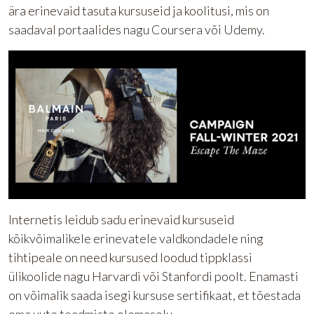
ära erinevaid tasuta kursuseid ja koolitusi, mis on
saadaval portaalides nagu Coursera või Udemy.
Internetis leidub sadu erinevaid kursuseid
kõikvõimalikele erinevatele valdkondadele ning
tihtipeale on need kursused loodud tippklassi
ülikoolide nagu Harvardi või Stanfordi poolt. Enamasti
on võimalik saada isegi kursuse sertifikaat, et tõestada