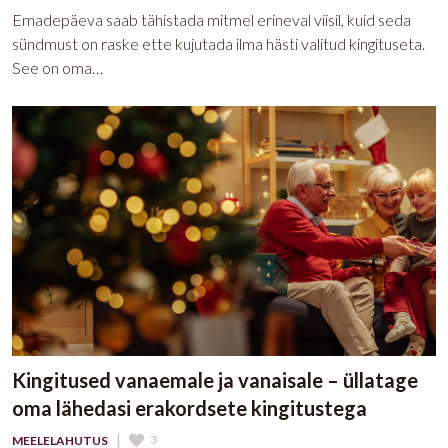
Emadepäeva saab tähistada mitmel erineval viisil, kuid seda
sündmust on raske ette kujutada ilma hästi valitud kingituseta.
See on oma…
Kingitused vanaemale ja vanaisale – üllatage
oma lähedasi erakordsete kingitustega
|
3
MEELELAHUTUS