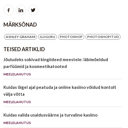
MÄRKSÕNAD
ASHLEY GRAHAM
ILUGURU
PHOTOSHOP
PHOTOSHOPITUD
TEISED ARTIKLID
Jõuludeks sobivad kingiideed meestele: läbimõeldud
parfüümid ja kosmeetikatooted
MEELELAHUTUS
Kuidas õigel ajal peatuda ja online kasiino võidud kontolt
välja võtta
MEELELAHUTUS
Kuidas valida usaldusväärne ja turvaline kasiino
MEELELAHUTUS