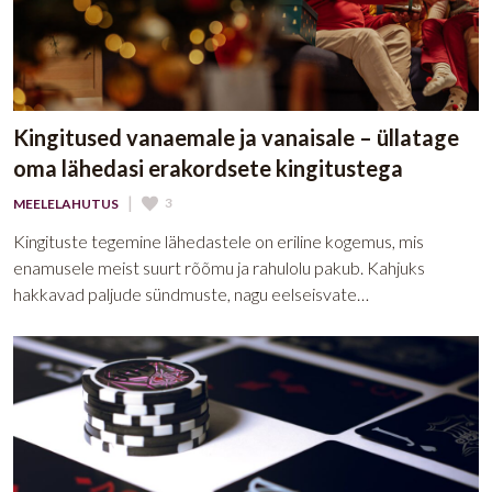
Kingitused vanaemale ja vanaisale – üllatage
oma lähedasi erakordsete kingitustega
|
3
MEELELAHUTUS
Kingituste tegemine lähedastele on eriline kogemus, mis
enamusele meist suurt rõõmu ja rahulolu pakub. Kahjuks
hakkavad paljude sündmuste, nagu eelseisvate…