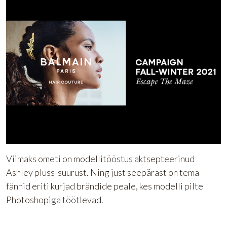
Viimaks ometi on modellitööstus aktsepteerinud
Ashley pluss-suurust. Ning just seepärast on tema
fännid eriti kurjad brändide peale, kes modelli pilte
Photoshopiga töötlevad.