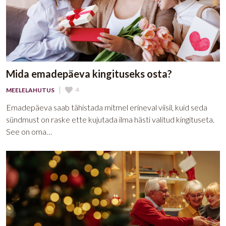
Mida emadepäeva kingituseks osta?
|
4
MEELELAHUTUS
Emadepäeva saab tähistada mitmel erineval viisil, kuid seda
sündmust on raske ette kujutada ilma hästi valitud kingituseta.
See on oma…