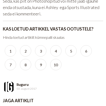
Seda, kas pilt on Photoshopitud või mitte jääb igaühe
enda otsustada, kuna ei Ashley ega Sports Illustrated
seda ei kommenteeri.
KAS LOETUD ARTIKKEL VASTAS OOTUSTELE?
Hinda loetud artiklit kümnepalli skaalas
1
2
3
4
5
6
7
8
9
10
Iluguru
03. august 2017
JAGA ARTIKLIT