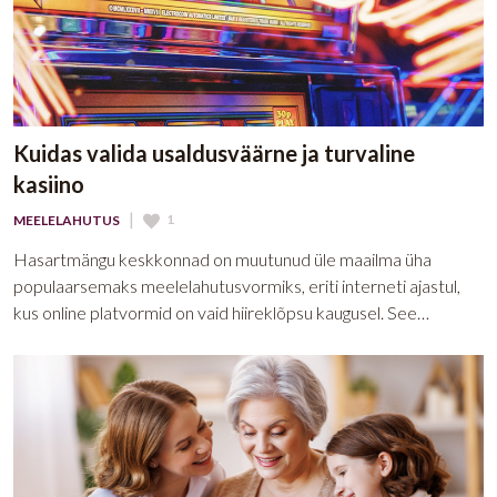
Kuidas valida usaldusväärne ja turvaline
kasiino
|
1
MEELELAHUTUS
Hasartmängu keskkonnad on muutunud üle maailma üha
populaarsemaks meelelahutusvormiks, eriti interneti ajastul,
kus online platvormid on vaid hiireklõpsu kaugusel. See…