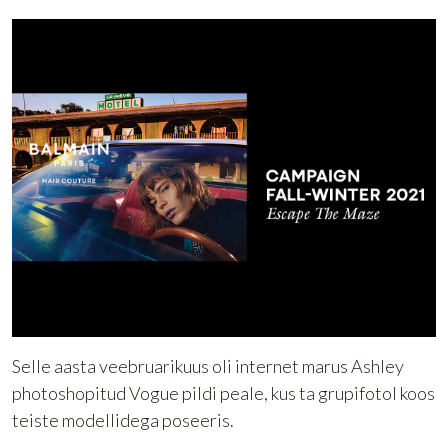
Selle aasta veebruarikuus oli internet marus Ashley
photoshopitud Vogue pildi peale, kus ta grupifotol koos
teiste modellidega poseeris.