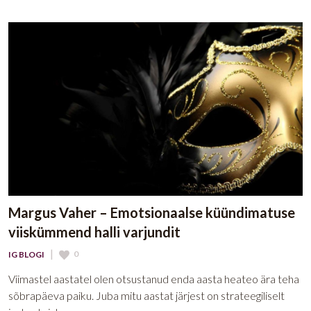
Margus Vaher – Emotsionaalse küündimatuse
viiskümmend halli varjundit
|
0
IG BLOGI
Viimastel aastatel olen otsustanud enda aasta heateo ära teha
sõbrapäeva paiku. Juba mitu aastat järjest on strateegiliselt