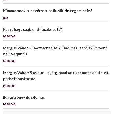
Kümme soovitust võrratute ilupiltide tegemiseks!
ILU
Kas rahaga saab end ilusaks osta?
IG BLOGI
Margus Vaher – Emotsionaalse küündimatuse viiskümmend
halli varjundit
IG BLOGI
Margus Vaher: 5 asja, mille järgi saad aru, kas mees on sinust
päriselt huvitatud
IG BLOGI
Iluguru päev ilusalongis
IG BLOGI