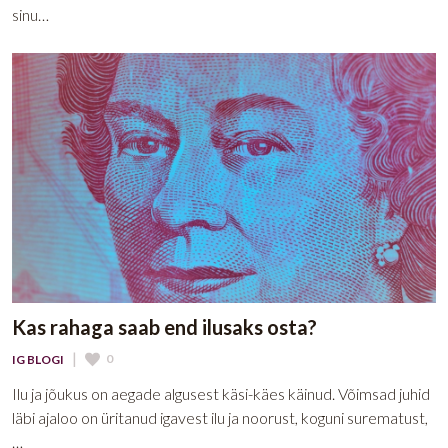
sinu…
Kas rahaga saab end ilusaks osta?
|
0
IG BLOGI
Ilu ja jõukus on aegade algusest käsi-käes käinud. Võimsad juhid
läbi ajaloo on üritanud igavest ilu ja noorust, koguni surematust,
…