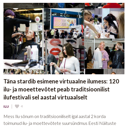
Täna stardib esimene virtuaalne ilumess: 120
ilu- ja moeettevõtet peab traditsioonilist
ilufestivali sel aastal virtuaalselt
|
4
ILU
Mess Ilu sõnum on traditsiooniliselt igal aastal 2 korda
toimunud ilu- ja moettevõtete suursündmus Eesti Näituste