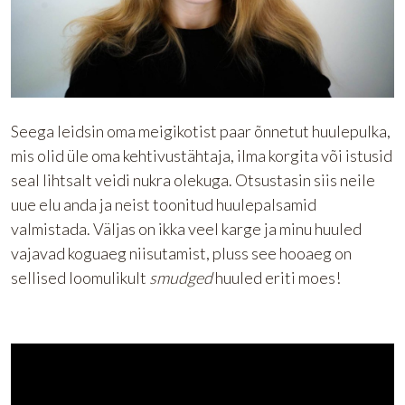
Seega leidsin oma meigikotist paar õnnetut huulepulka,
mis olid üle oma kehtivustähtaja, ilma korgita või istusid
seal lihtsalt veidi nukra olekuga. Otsustasin siis neile
uue elu anda ja neist toonitud huulepalsamid
valmistada. Väljas on ikka veel karge ja minu huuled
vajavad koguaeg niisutamist, pluss see hooaeg on
sellised loomulikult
smudged
huuled eriti moes!