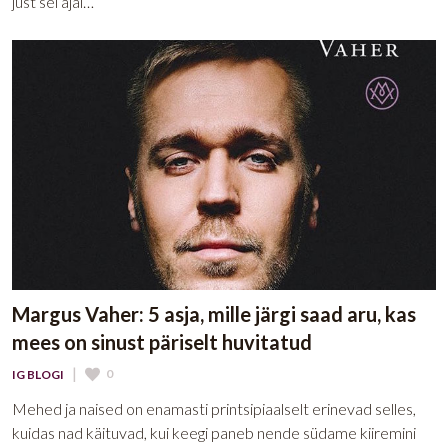
just sel ajal…
Margus Vaher: 5 asja, mille järgi saad aru, kas
mees on sinust päriselt huvitatud
|
0
IG BLOGI
Mehed ja naised on enamasti printsipiaalselt erinevad selles,
kuidas nad käituvad, kui keegi paneb nende südame kiiremini