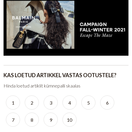
KAS LOETUD ARTIKKEL VASTAS OOTUSTELE?
Hinda loetud artiklit kümnepalli skaalas
1
2
3
4
5
6
7
8
9
10