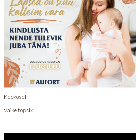
Kookosõli
Väike topsik