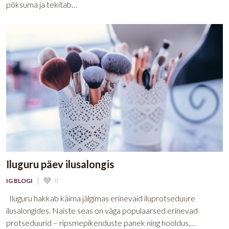
põksuma ja tekitab…
Iluguru päev ilusalongis
|
0
IG BLOGI
Iluguru hakkab käima jälgimas erinevaid iluprotseduure
ilusalongides. Naiste seas on väga populaarsed erinevad
protseduurid – ripsmepikenduste panek ning hooldus,…