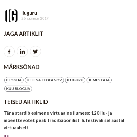
Iluguru
26. jaanuar 2017
JAGA ARTIKLIT
MÄRKSÕNAD
BLOGIJA
HELENA FEOFANOV
ILUGURU
JUMESTAJA
KUU BLOGIJA
TEISED ARTIKLID
Täna stardib esimene virtuaalne ilumess: 120 ilu- ja
moeettevõtet peab traditsioonilist ilufestivali sel aastal
virtuaalselt
ILU