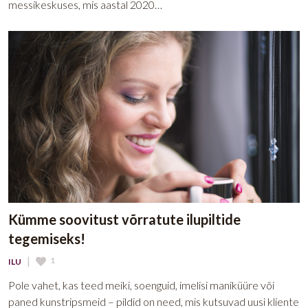
messikeskuses, mis aastal 2020…
Kümme soovitust võrratute ilupiltide
tegemiseks!
|
1
ILU
Pole vahet, kas teed meiki, soenguid, imelisi maniküüre või
paned kunstripsmeid – pildid on need, mis kutsuvad uusi kliente