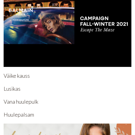
Väike kauss
Lusikas
Vana huulepulk
Huulepalsam