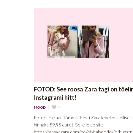
FOTOD: See roosa Zara tagi on tõeli
Instagrami hitt!
|
0
MOOD
Fotod: Ekraanitõmmis Eesti Zara lehel on sellise j
hinnaks 59,95 eurot. Selle leiab siit:
https://www.zara.com/ee/et/naised/jakid/kunst