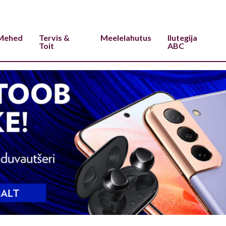
Mehed
Tervis &
Meelelahutus
Ilutegija
Toit
ABC