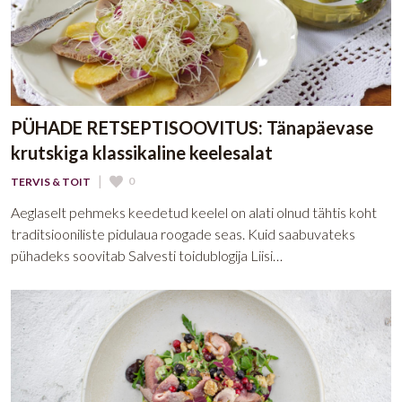
PÜHADE RETSEPTISOOVITUS: Tänapäevase
krutskiga klassikaline keelesalat
|
0
TERVIS & TOIT
Aeglaselt pehmeks keedetud keelel on alati olnud tähtis koht
traditsiooniliste pidulaua roogade seas. Kuid saabuvateks
pühadeks soovitab Salvesti toidublogija Liisi…